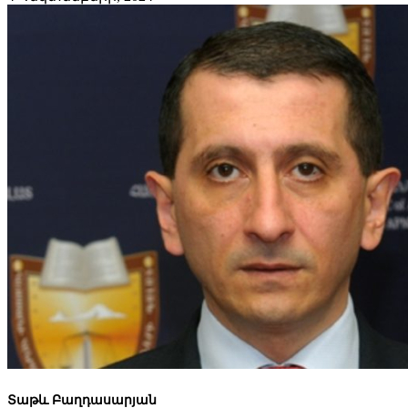
Տաթև Բաղդասարյան