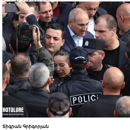
Տիգրան Գրիգորյան