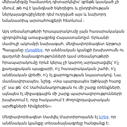
մեխանիզմը համատեղ դիտարկելիս՝ գրեթե կասկած չի 
մնում, թե ով է կանգնած եկեղեցու և ընդդիմության 
ներկայացուցիչների դեմ ուղղված այս և նախորդ 
նմանատիպ արտահոսքերի հետևում ։
Այդ տեսանյութերի հրապարակումը լայն հասարակական 
վրդովմունք առաջացրեց Հայաստանոըմ։ Երևանի 
մամուլի ակումբի նախագահ, մեդիափորձագետ Արթուր 
Պապյանը 
ընդգծեց
, որ անձնական կյանքի խախտումն ու 
գաղտնի ձայնագրությունների կամ տեսանյութերի 
հրապարակումը որևէ կերպ չի կարող արդարացվել՝ ո՛չ 
քաղաքական պայքարի, ո՛չ հասարակական շահի, ո՛չ 
անձնական վրեժի, ո՛չ էլ քարոզչության նպատակով։ Նա, 
մասնավորապես, նշեց․ «Սա պարզապես էթիկայի հարց 
չէ՝ սա թե՛ ՀՀ Սահմանադրության ու մի շարք օրենքների, 
այնպես էլ միջազգային մի շարք պարտավորությունների 
խախտում է, որը հակասում է ժողովրդավարական 
արժեքների հիմքերին»։
Մեդիափորձագետ Սամվել Մարտիրոսյանն էլ 
նշեց
, որ 
անձնական կյանքը տեսաձայնագրելը հանցանք է։ 