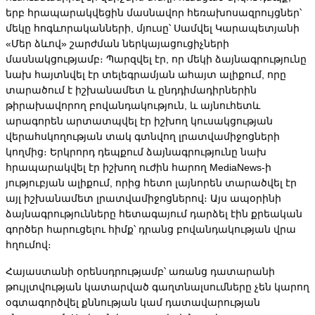
երբ հրապարակվեցին մասնավոր հեռախոսազրույցներ՝ 
մեկը հոգևորականների, մյուսը՝ Սամվել Կարապետյանի 
«Մեր ձևով» շարժման ներկայացուցիչների 
մասնակցությամբ։ Պարզվել էր, որ մեկի ձայնագրությունը 
նախ հայտնվել էր տելեգրամյան ահայտ ալիքում, որը 
տարածում է իշխանամետ և ընդդիմադիրներին 
թիրախավորող բովանդակություն, և այնուհետև 
արագորեն արտատպվել էր իշխող կուսակցության 
վերահսկողության տակ գտնվող լրատվամիջոցների 
կողմից։ Երկրորդ դեպքում ձայնագրությունը նախ 
հրապարակվել էր իշխող ուժին հարող MediaNews-ի 
յություբյան ալիքում, որից հետո լայնորեն տարածվել էր 
այլ իշխանամետ լրատվամիջոցներով։ Այս ապօրինի 
ձայնագրությունները հետագայում դարձել էին քրեական 
գործեր հարուցելու հիմք՝ դրանց բովանդակության վրա 
հղումով։
Հայաստանի օրենսդրությամբ՝ առանց դատարանի 
թույլտվության կատարված գաղտնալսումները չեն կարող 
օգտագործվել քննության կամ դատավարության 