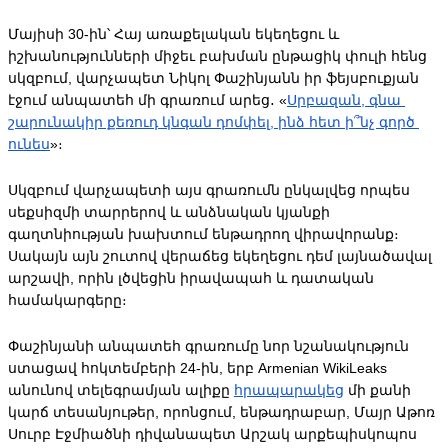
Մայիսի 30-ին՝ Հայ առաքելական եկեղեցու և 
իշխանությունների միջեւ բախման ընթացիկ փուլի հենց 
սկզբում, վարչապետ Նիկոլ Փաշինյանն իր ֆեյսբուքյան 
էջում անպատեհ մի գրառում արեց․ «
Սրբազան, գնա 
շարունակիր քեռուդ կնգան դոմփել, ինձ հետ ի՞նչ գործ 
ունես
»։
Սկզբում վարչապետի այս գրառումն ընկալվեց որպես 
սեքսիզմի տարրերով և անձնական կյանքի 
գաղտնիության խախտում ենթադրող վիրավորանք։ 
Սակայն այն շուտով վերաճեց եկեղեցու դեմ լայնածավալ 
արշավի, որին լծվեցին իրավապահ և դատական 
համակարգերը։
Փաշինյանի անպատեհ գրառումը նոր նշանակություն 
ստացավ հոկտեմբերի 24-ին, երբ Armenian WikiLeaks 
անունով տելեգրամյան ալիքը 
հրապարակեց
 մի քանի 
կարճ տեսանյութեր, որոնցում, ենթադրաբար, Մայր Աթոռ 
Սուրբ Էջմիածնի դիվանապետ Արշակ արքեպիսկոպոս 