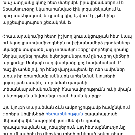
Խաչատրյանը կնոջ հետ մտերմիկ իրավիճակներում է։ 
Տեսանյութերը նկարահանված էին լոգասենյակում և 
հյուրասենյակում, և դրանց կից նշվում էր, թե կինը 
արքեպիսկոպոսի քեռակինն է։
Հրապարակումից հետո իշխող կուսակցության հետ կապ 
ունեցող լրատվամիջոցներն ու իշխանամերձ բլոգերները 
սկսեցին տարածել այդ տեսանյութերը՝ փորձելով դրանք 
ներկայացնել որպես եկեղեցու ներսում ընթացող վեճերի 
արդյունք։ Սակայն այդ վարկածը քիչ հավանական է՝ 
հաշվի առնելով, որ հենց վարչապետն էր դեռ ամիսներ 
առաջ իր գրառմամբ ակնարկ արել նման նյութերի 
գոյության մասին, և որ նման գաղտնի 
տեսանկարահանումների հնարավորությունն ունի միայն 
պետության անվտանգության համակարգը։
Այս նյութի տարածման ձևն ամբողջությամբ համընկնում 
է օրերս ՍիվիլՆեթի 
հետաքննության
 բացահայտած 
մեխանիզմին՝ ապօրինի լսումների և դրանց 
հրապարակման այլ դեպքերում։ Այդ հետաքննությունը 
ուսումնասիրել էր վերջերս տեղի ունեցած երկու դեպք, 