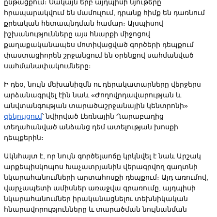
ընթացքում։ Սակայն երբ այդպիսի նյութերը 
հրապարակվում են մամուլում, դրանք հիմք են դառնում 
քրեական հետապնդման համար։ Այսպիսով 
իշխանությունները այս հնարքի միջոցով 
քաղաքականապես մոտիվացված գործերի դեպքում 
փաստացիորեն շրջանցում են օրենքով սահմանված 
սահմանափակումները։
Ի դեօ, նույն մեխանիզմն ու դերակատարները վերջերս 
արձանագրվել էին նաև «Ժողովրդավարության և 
անվտանգության տարածաշրջանային կենտրոնի» 
զեկույցում
՝ նվիրված Լեռնային Ղարաբաղից 
տեղահանված անձանց դեմ ատելության խոսքի 
դեպքերին։
Ակնհայտ է, որ նույն գործելաոճը կրկնվել է նաև Արշակ 
արքեպիսկոպոս Խաչատրյանին վերագրվող գաղտնի 
նկարահանումների արտահոսքի դեպքում։ Այդ առումով, 
վարչապետի ամիսներ առաջվա գրառումը, այդպիսի 
նկարահանումներ իրականացնելու տեխնիկական 
հնարավորությունները և տարածման նույնանման 